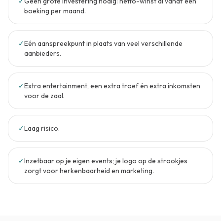
✓
Geen grote investering nodig: netto-winst al vanaf één
boeking per maand.
✓
Eén aanspreekpunt in plaats van veel verschillende
aanbieders.
✓
Extra entertainment, een extra troef én extra inkomsten
voor de zaal.
✓
Laag risico.
✓
Inzetbaar op je eigen events; je logo op de strookjes
zorgt voor herkenbaarheid en marketing.