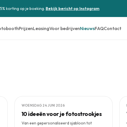
15% korting op je boeking.
Bekijk bericht op Instagram
otobooth
Prijzen
Leasing
Voor bedrijven
Nieuws
FAQ
Contact
WOENSDAG 24 JUNI 2026
10 ideeën voor je fotostrookjes
Van een gepersonaliseerd sjabloon tot