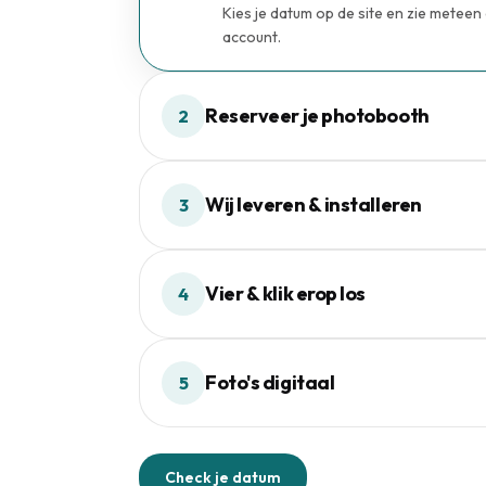
Kies je datum op de site en zie meteen of
account.
Reserveer je photobooth
2
In een paar stappen gereserveerd. Geen
Wij leveren & installeren
3
Gratis levering, installatie en ophalin
Vier & klik erop los
4
Jij en je gasten genieten van de boot
Foto's digitaal
5
De week na het event krijg je een downl
Check je datum