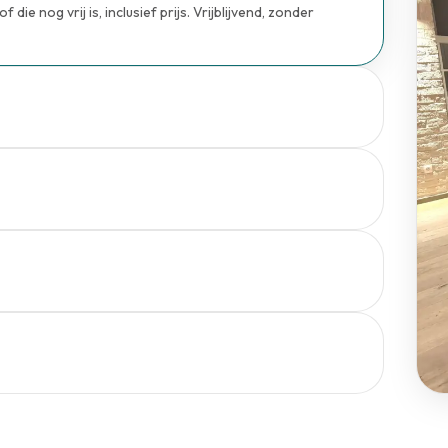
 die nog vrij is, inclusief prijs. Vrijblijvend, zonder
 online betaling. Wij bevestigen per mail.
g tot 30 km rond Peer. Eén stopcontact is genoeg.
h. Een standby-medewerker staat de hele avond paraat.
oadlink met alle foto's, één jaar geldig.