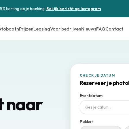
15% korting op je boeking.
Bekijk bericht op Instagram
otobooth
Prijzen
Leasing
Voor bedrijven
Nieuws
FAQ
Contact
CHECK JE DATUM
Reserveer je phot
 naar
Eventdatum
Kies je datum…
Pakket